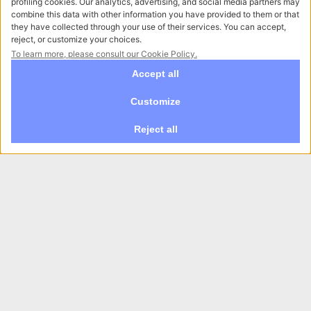
* Dichiaro di aver letto l'
informativa privacy
ed esprimo il
mio consenso al trattamento dei dati per i fini di cui al
punto 2a-b-c-d) - Iscrizione newsletter e ricezione
comunicazioni commerciali, per i fini di cui al punto 2e)
ISCRIVITI
Raccontaci la tua esigenza
Abbiamo bisogno delle tue indicazioni per offrirti
un servizio su misura per te.
Recensioni Google
4.8
fede