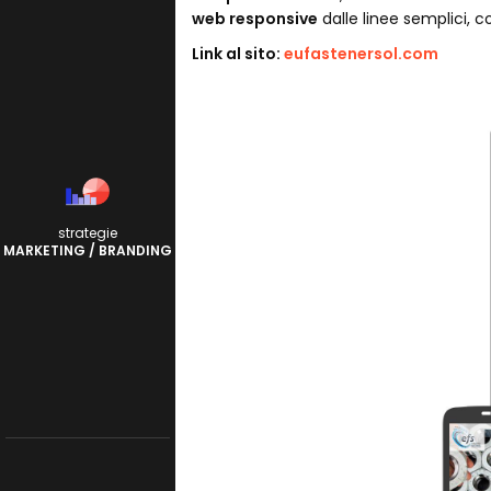
web responsive
dalle linee semplici, c
Link al sito:
eufastenersol.com
strategie
MARKETING / BRANDING