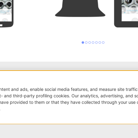
Raccontaci la tua esigenza
Abbiamo bisogno delle tue indicazioni per offrirti un servizio
Recensioni Google
SCRIVI UNA RECENSIONE
4.8