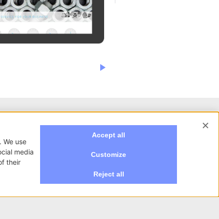
NewVisibility S.r.l.
 su misura per te.
Via Daverio 18/a
Cantù 22063 (CO)
T.
+39 031 3620385
info@newvisibility.it
P.I. 03437420130