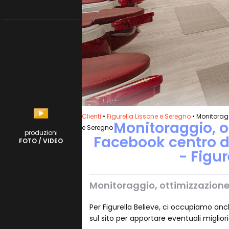
Clienti
•
Figurella Lissone e Seregno
• Monitorag
Monitoraggio, 
e Seregno
produzioni
Facebook centro d
FOTO / VIDEO
- Figu
Monitoraggio, ottimizzazion
Per Figurella Believe, ci occupiamo an
sul sito per apportare eventuali miglior