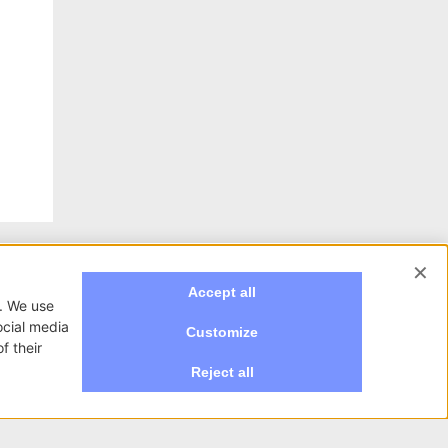
NewVisibility S.r.l.
 su misura per te.
Via Daverio 18/a
Cantù 22063 (CO)
T.
+39 031 3620385
info@newvisibility.it