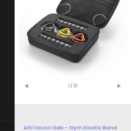
1
/
12
Altri lavori Geb - Gym Elastic Band