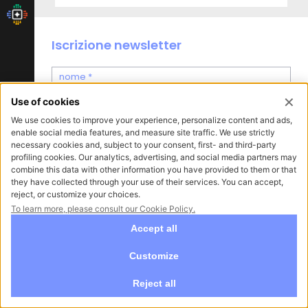
Iscrizione newsletter
* Dichiaro di aver letto l'
informativa privacy
ed esprimo il
mio consenso al trattamento dei dati per i fini di cui al
punto 2a-b-c-d) - Iscrizione newsletter e ricezione
comunicazioni commerciali, per i fini di cui al punto 2e)
ISCRIVITI
Raccontaci la tua esigenza
Abbiamo bisogno delle tue indicazioni per offrirti
un servizio su misura per te.