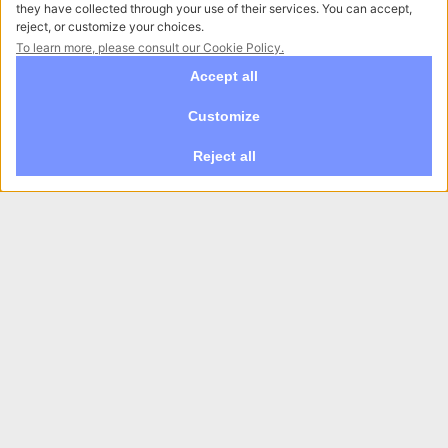
Iscrizione newsletter
* Dichiaro di aver letto l'
informativa privacy
ed esprimo il
mio consenso al trattamento dei dati per i fini di cui al
punto 2a-b-c-d) - Iscrizione newsletter e ricezione
comunicazioni commerciali, per i fini di cui al punto 2e)
ISCRIVITI
Raccontaci la tua esigenza
Abbiamo bisogno delle tue indicazioni per offrirti
un servizio su misura per te.