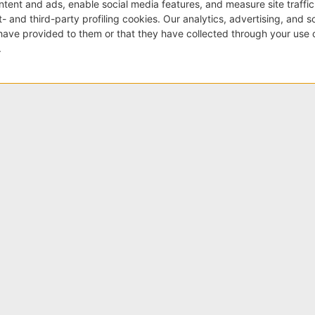
Raccontaci la tua esigenza
Abbiamo bisogno delle tue indicazioni per offrirti un servizio
Recensioni Google
SCRIVI UNA RECENSIONE
4.8
fede
★
★
★
★
★
Collaborare con New Visibility è stata una scelta vincente
per la nostra attività. Un team estremamente
competente, proattivo e orientato ai risultati.