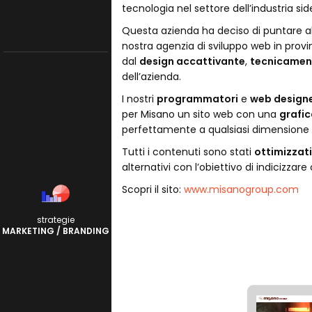
tecnologia nel settore dell’industria sid
Questa azienda ha deciso di puntare a
nostra agenzia di sviluppo web in prov
dal
design accattivante
,
tecnicamen
dell’azienda.
I nostri
programmatori
e
web design
per Misano un sito web con una
grafic
perfettamente a qualsiasi dimensione d
Tutti i contenuti sono stati
ottimizzati
alternativi con l’obiettivo di indicizza
Scopri il sito:
www.misanogroup.com
strategie
MARKETING / BRANDING