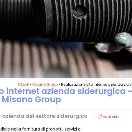
Clienti
•
Misano Group
• Realizzazione sito internet azienda sid
to internet azienda siderurgica 
Misano Group
er azienda del settore siderurgico
vedi sito
le nella fornitura di prodotti, servizi e