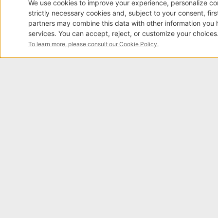
Iscrizione newsletter
* Dichiaro di aver letto l'
informativa privacy
ed esprimo il mio consenso al trattamento
dei dati per i fini di cui al punto 2a-b-c-d)
- Iscrizione newsletter e ricezione
comunicazioni commerciali, per i fini di cui
al punto 2e)
ISCRIVITI