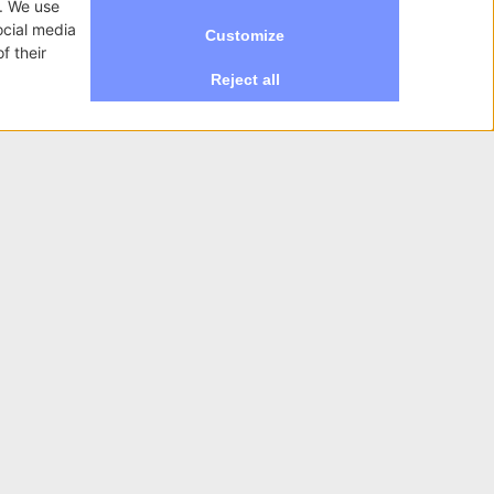
NewVisibility S.r.l.
 su misura per te.
Via Daverio 18/a
Cantù 22063 (CO)
T.
+39 031 3620385
info@newvisibility.it
P.I. 03437420130
Reg.Imp Como | REA n.314730
Cap.soc. €12.000 i.v
Aisk
Orbital Shot
Sitemap
Privacy policy
Cookie policy
Accessibilità