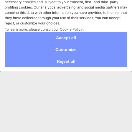
* Dichiaro di aver letto l'
informativa privacy
ed esprimo il
mio consenso al trattamento dei dati per i fini di cui al
punto 2a-b-c-d) - Iscrizione newsletter e ricezione
comunicazioni commerciali, per i fini di cui al punto 2e)
ISCRIVITI
Raccontaci la tua esigenza
Abbiamo bisogno delle tue indicazioni per offrirti
un servizio su misura per te.
Recensioni Google
4.8