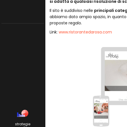
si adatta a qualsiasi risoluzione di 
Il sito è suddiviso nelle
principali cate
abbiamo dato ampio spazio, in quanto è
proposte regalo.
Link:
www.ristorantedarosa.com
strategie
Pagina news