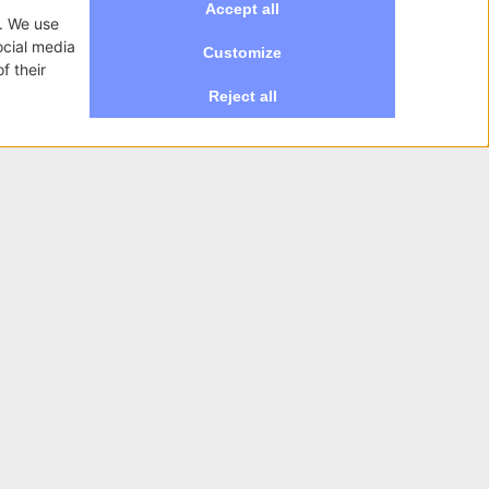
Gestione Social media ristorante in
Provincia di Como
Digitalizzazione menù ristorante a
Como