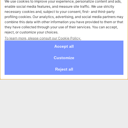
Oltre alla facilità di utilizzo, un'altra caratteristica
indispensabile di una
piattaforma e-commerce
è la semplicità di navigazione da qualsiasi device,
sia un computer, un tablet o uno smartphone.
Per questa ragione
progettiamo il tuo e-
commerce a Milano
pensando già a come verrà
visualizzato sulla maggior parte dei dispositivi in
circolazione, per rendere la sua
usabilità
ottimizzata per qualsiasi dispositivo
.
Scopri di più
Sviluppiamo il tuo e-commerce a
Milano con Magento
L'intero
sviluppo dell'e-commerce
avviene