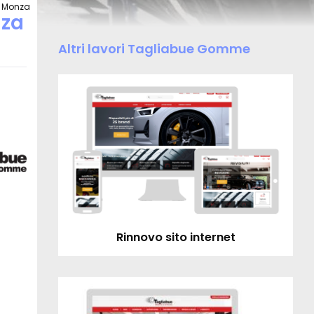
a Monza
nza
Altri lavori Tagliabue Gomme
Rinnovo sito internet