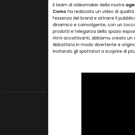
il team di videomaker della nostra
agen
Como
ha realizzato un video di quali
l’essenza del brand e attrarre il pubblico
dinamico e coinvolgente, con un tocco d
prodotti e l’eleganza dello spazio espo
ritmi accattivanti, abbiamo creato un
Abbattista in modo divertente e origi
invitando gli spettatori a scoprire di più