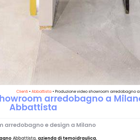
Clienti
•
Abbattista
• Produzione video showroom arredobagno a
showroom arredobagno a Milan
Abbattista
m arredobagno e design a Milano
bagno
Abbattista,
azienda di temoidraulica
,