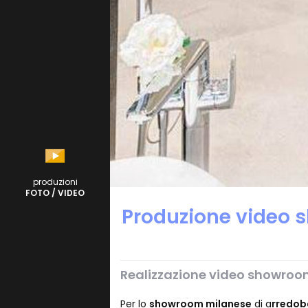
produzioni
FOTO / VIDEO
Produzione video 
Realizzazione video showroo
Per lo
showroom milanese
di a
rredo