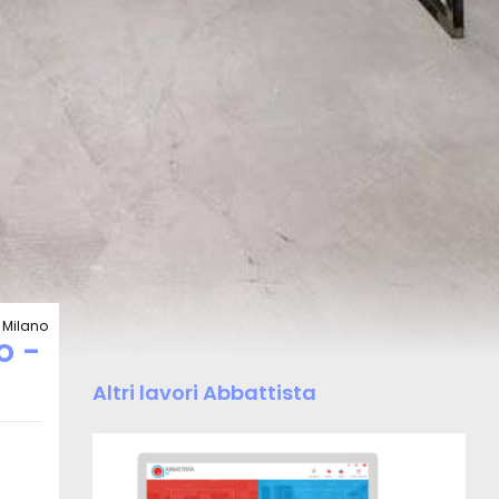
 Milano
o -
Altri lavori Abbattista