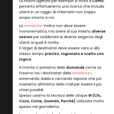
La nostra agenzia per esempio si trova a
Como
,
pertanto effettueremo una ricerca che includa
utenti in un raggio di chilometri non troppo
ampio intorno a noi.
La
newsletter
inoltre non deve essere
monotematica, ma avere al suo interno
diverse
sezioni
per soddisfare le diverse esigenze degli
utenti ai quali è rivolta.
Il target di destinatari deve essere vario e allo
stesso tempo
preciso, ragionato e scelto con
logica
.
A monte ci poniamo delle
domande
come se
fossimo noi i destinatari della
newsletter
,
esternando dubbi e cercando risposte che poi
inseriamo all’interno della mail per essere il più
chiari possibili.
Spesso usiamo la tecnica delle cinque
W (Chi,
Cosa, Come, Quando, Perché)
utilizzata molto
spesso nel giornalismo.