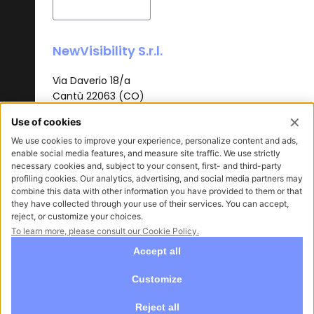
NewVisibility S.r.l.
Via Daverio 18/a
Cantù 22063 (CO)
T.
+39 031 3620385
info@newvisibility.it
P.I. 03437420130
Reg.Imp Como | REA n.314730
Cap.soc. €12.000 i.v
Aisk
Orbital Shot
Sitemap
Privacy policy
Cookie policy
Accessibilità