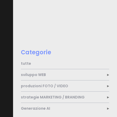
Categorie
tutte
sviluppo
WEB
produzioni
FOTO / VIDEO
strategie
MARKETING / BRANDING
Generazione
AI