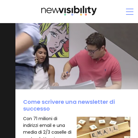
Come
scrivere
una
newsletter
di
successo
Come scrivere una newsletter di
successo
Con 71 milioni di
indirizzi email e una
media di 2/3 caselle di