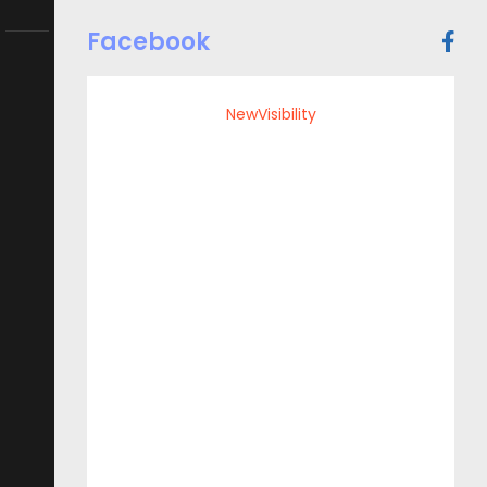
Trovaci
Facebook
sui
social
network
NewVisibility