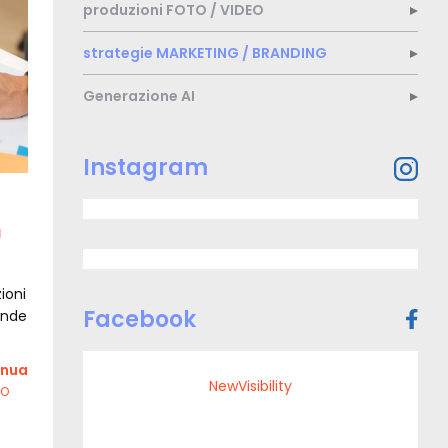
produzioni
FOTO / VIDEO
strategie
MARKETING / BRANDING
Generazione
AI
Trovaci
Instagram
sui
social
network
a
ioni
Facebook
ende
inua
NewVisibility
EO