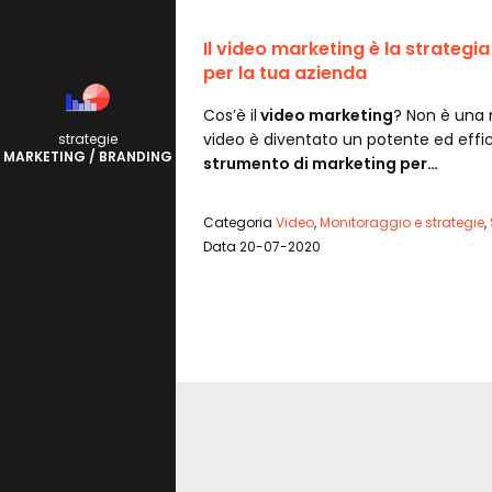
Il video marketing è la strategi
per la tua azienda
Cos’è il
video marketing
? Non è una n
video è diventato un potente ed effi
strategie
MARKETING / BRANDING
strumento di marketing per…
Categoria
Video
,
Monitoraggio e strategie
,
Data 20-07-2020