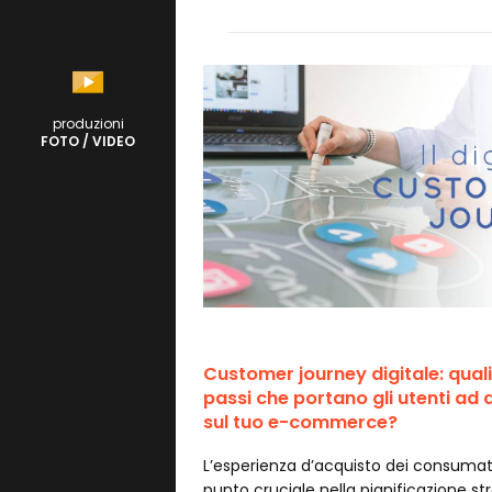
produzioni
FOTO / VIDEO
Customer journey digitale: quali
passi che portano gli utenti ad 
sul tuo e-commerce?
L’esperienza d’acquisto dei consumat
punto cruciale nella pianificazione st