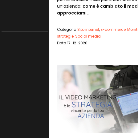
un’azienda:
come è cambiato il mod
approcciarsi…
Categoria
Sito internet
,
E-commerce
,
Monit
strategie
,
Social media
Data 17-12-2020