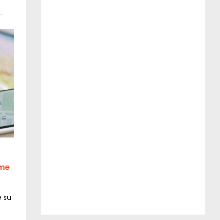
ome
e su