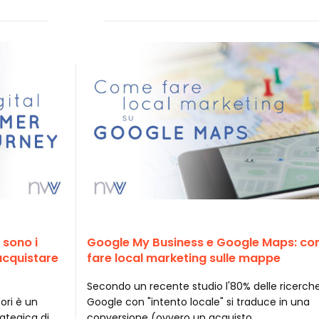
 sono i
Google My Business e Google Maps: c
acquistare
fare local marketing sulle mappe
Secondo un recente studio l'80% delle ricerch
ori è un
Google con "intento locale" si traduce in una
rategica di
conversione (ovvero un acquisto…