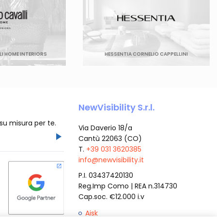
I HOME INTERIORS
HESSENTIA CORNELIO CAPPELLINI
NewVisibility S.r.l.
 su misura per te.
Via Daverio 18/a
Cantù 22063 (CO)
T.
+39 031 3620385
info@newvisibility.it
P.I. 03437420130
Reg.Imp Como | REA n.314730
Cap.soc. €12.000 i.v
Aisk