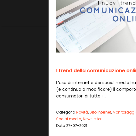
I trend della comunicazione onli
L’uso di internet e dei social media h
(e continua a modificare) il compor
consumatori di tutto il…
Categoria
Novità
,
Sito internet
,
Monitoraggio
Social media
,
Newsletter
Data 27-07-2021