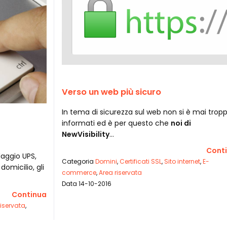
Verso un web più sicuro
In tema di sicurezza sul web non si è mai trop
informati ed è per questo che
noi di
NewVisibility
…
Cont
aggio UPS,
Categoria
Domini
,
Certificati SSL
,
Sito internet
,
E-
domicilio, gli
commerce
,
Area riservata
Data 14-10-2016
Continua
riservata
,