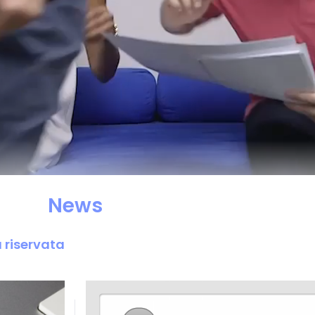
News
a riservata