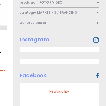
produzioni
FOTO / VIDEO
strategie
MARKETING / BRANDING
Generazione
AI
Trovaci
Instagram
sui
social
network
po
inua
Facebook
NewVisibility