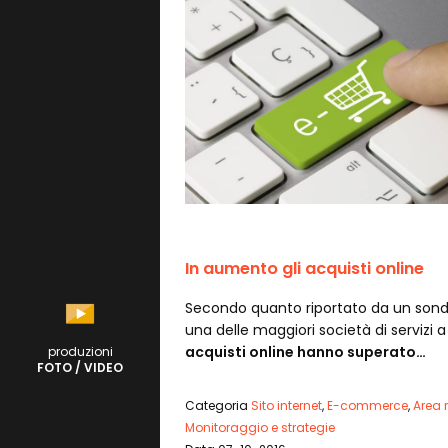
In aumento gli acquisti online
Secondo quanto riportato da un sond
una delle maggiori società di servizi a 
acquisti online hanno superato…
produzioni
FOTO / VIDEO
Categoria
Sito internet
,
E-commerce
,
Area 
Monitoraggio e strategie