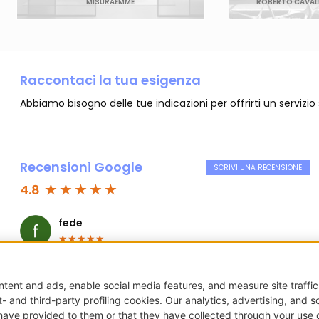
MISURAEMME
ROBERTO CAVALL
Raccontaci la tua esigenza
Abbiamo bisogno delle tue indicazioni per offrirti un servizio
Recensioni Google
SCRIVI UNA RECENSIONE
4.8
fede
★
★
★
★
★
Collaborare con New Visibility è stata una scelta vincente
per la nostra attività. Un team estremamente
competente, proattivo e orientato ai risultati.