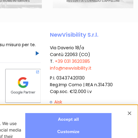
I HOME INTERIORS
HESSENTIA CORNELIO CAPPELLINI
NewVisibility S.r.l.
 su misura per te.
Via Daverio 18/a
Cantù 22063 (CO)
T.
+39 031 3620385
info@newvisibility.it
P.I. 03437420130
Reg.Imp Como | REA n.314730
Cap.soc. €12.000 i.v
Aisk
Orbital Shot
Sitemap
Privacy policy