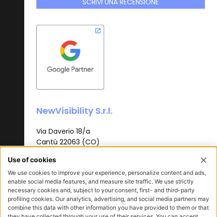
SCRIVI UNA RECENSIONE
NewVisibility S.r.l.
Via Daverio 18/a
Cantù 22063 (CO)
T.
+39 031 3620385
info@newvisibility.it
P.I. 03437420130
Reg.Imp Como | REA n.314730
Cap.soc. €12.000 i.v
Aisk