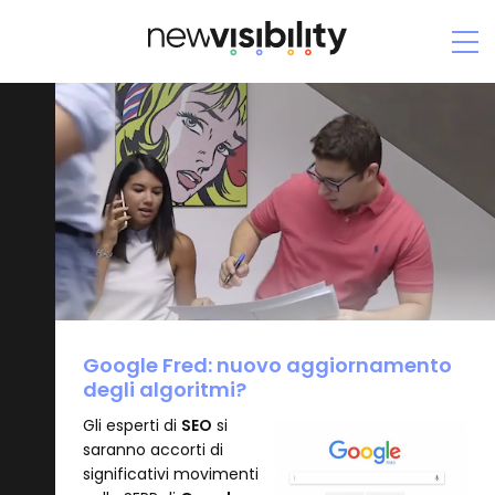
Google
Fred:
nuovo
aggiornamento
degli
algoritmi?
Google Fred: nuovo aggiornamento
degli algoritmi?
Gli esperti di
SEO
si
saranno accorti di
significativi movimenti