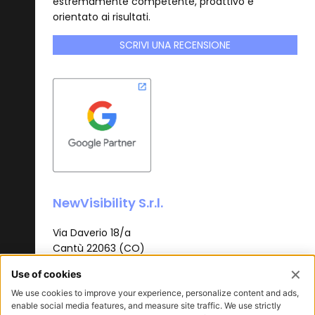
estremamente competente, proattivo e
orientato ai risultati.
SCRIVI UNA RECENSIONE
NewVisibility S.r.l.
Via Daverio 18/a
Cantù 22063 (CO)
T.
+39 031 3620385
info@newvisibility.it
P.I. 03437420130