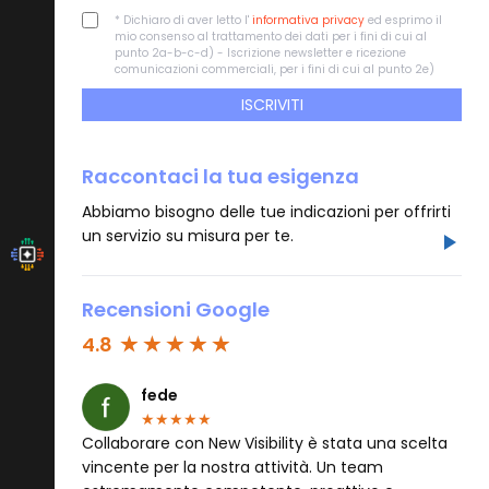
* Dichiaro di aver letto l'
informativa privacy
ed esprimo il
mio consenso al trattamento dei dati per i fini di cui al
punto 2a-b-c-d) - Iscrizione newsletter e ricezione
comunicazioni commerciali, per i fini di cui al punto 2e)
ISCRIVITI
Raccontaci la tua esigenza
Abbiamo bisogno delle tue indicazioni per offrirti
un servizio su misura per te.
Recensioni Google
4.8
fede
★
★
★
★
★
Collaborare con New Visibility è stata una scelta
vincente per la nostra attività. Un team