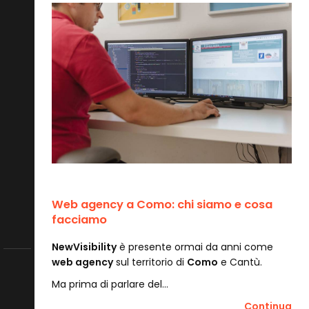
Web agency a Como: chi siamo e cosa
facciamo
NewVisibility
è presente ormai da anni come
web agency
sul territorio di
Como
e Cantù.
Ma prima di parlare del…
Continua